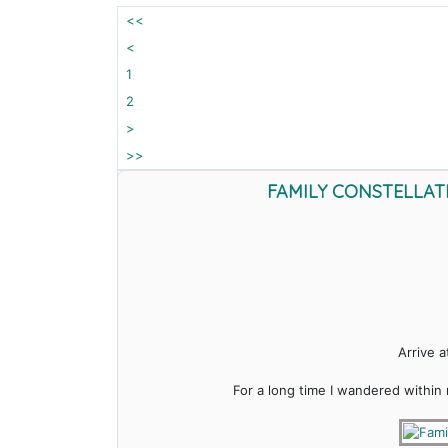
<<
<
1
2
>
>>
FAMILY CONSTELLAT
Arrive a
For a long time I wandered within