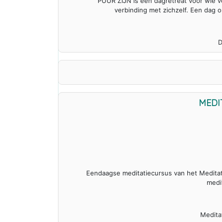
PUUR ZIJN is een dagretreat voor wie v
verbinding met zichzelf. Een dag o
D
MEDI
Eendaagse meditatiecursus van het Meditati
medi
Medita