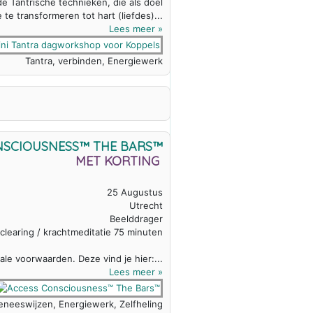
e Tantrische technieken, die als doel
e transformeren tot hart (liefdes)...
Lees meer »
Tantra, verbinden, Energiewerk
NSCIOUSNESS™ THE BARS™
MET KORTING
25 Augustus
Utrecht
Beelddrager
clearing / krachtmeditatie 75 minuten
le voorwaarden. Deze vind je hier:...
Lees meer »
geneeswijzen, Energiewerk, Zelfheling