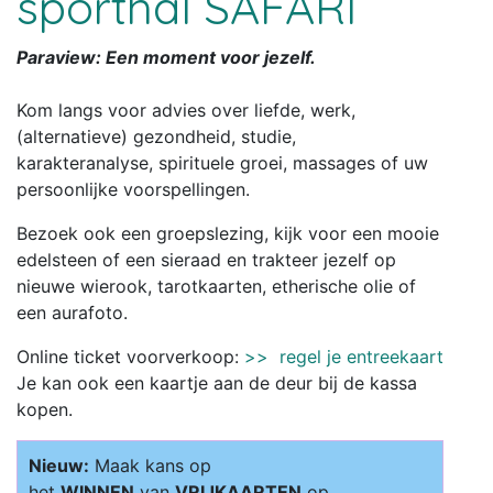
sporthal SAFARI
Paraview: Een moment voor jezelf.
Kom langs voor advies over liefde, werk,
(alternatieve) gezondheid, studie,
karakteranalyse, spirituele groei, massages of uw
persoonlijke voorspellingen.
Bezoek ook een groepslezing, kijk voor een mooie
edelsteen of een sieraad en trakteer jezelf op
nieuwe wierook, tarotkaarten, etherische olie of
een aurafoto.
Online ticket voorverkoop:
>> regel je entreekaart
Je kan ook een kaartje aan de deur bij de kassa
kopen.
Nieuw:
Maak kans op
het
WINNEN
van
VRIJKAARTEN
op