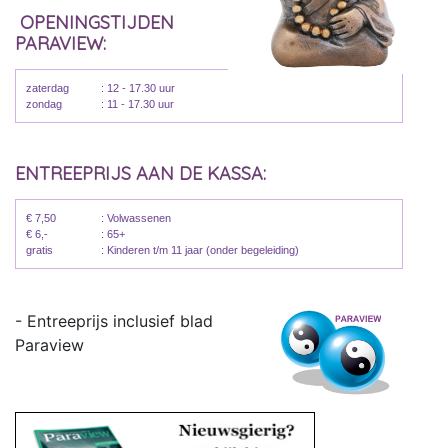
OPENINGSTIJDEN
PARAVIEW:
zaterdag
: 12 - 17.30 uur
zondag
: 11 - 17.30 uur
ENTREEPRIJS AAN DE KASSA:
€ 7,50
: Volwassenen
€ 6,-
: 65+
gratis
: Kinderen t/m 11 jaar (onder begeleiding)
- Entreeprijs inclusief blad
Paraview