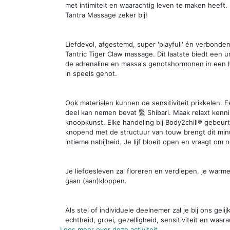
met intimiteit en waarachtig leven te maken heeft.
Tantra Massage zeker bij!
Liefdevol, afgestemd, super 'playfull' én verbond
Tantric Tiger Claw massage. Dit laatste biedt een
de adrenaline en massa's genotshormonen in een he
in speels genot.
Ook materialen kunnen de sensitiviteit prikkelen.
deel kan nemen bevat 緊 Shibari. Maak relaxt kenn
knoopkunst. Elke handeling bij Body2chill® gebeurt
knopend met de structuur van touw brengt dit minu
intieme nabijheid. Je lijf bloeit open en vraagt o
Je liefdesleven zal floreren en verdiepen, je warme 
gaan (aan)kloppen.
Als stel of individuele deelnemer zal je bij ons ge
echtheid, groei, gezelligheid, sensitiviteit en waar
Lees meer over deze activiteit