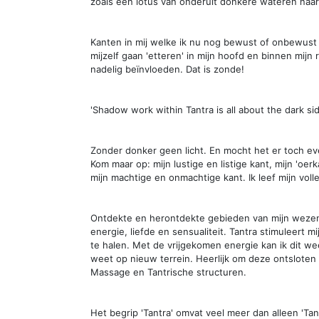
zoals een lotus van onderuit donkere wateren naar 
Kanten in mij welke ik nu nog bewust of onbewust 
mijzelf gaan 'etteren' in mijn hoofd en binnen mijn 
nadelig beïnvloeden. Dat is zonde!
'Shadow work within Tantra is all about the dark side
Zonder donker geen licht. En mocht het er toch eve
Kom maar op: mijn lustige en listige kant, mijn 'oerk
mijn machtige en onmachtige kant. Ik leef mijn volle
Ontdekte en herontdekte gebieden van mijn wezen
energie, liefde en sensualiteit. Tantra stimuleert mi
te halen. Met de vrijgekomen energie kan ik dit wee
weet op nieuw terrein. Heerlijk om deze ontsloten ri
Massage en Tantrische structuren.
Het begrip 'Tantra' omvat veel meer dan alleen 'Ta