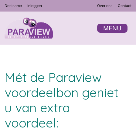
Deelname
Inloggen
Over ons
Contact
MENU
Mét de Paraview
voordeelbon geniet
u van extra
voordeel: