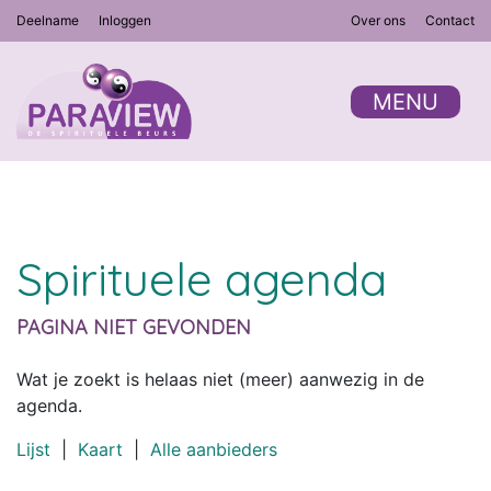
Deelname
Inloggen
Over ons
Contact
MENU
Spirituele agenda
PAGINA NIET GEVONDEN
Wat je zoekt is helaas niet (meer) aanwezig in de
agenda.
Lijst
|
Kaart
|
Alle aanbieders