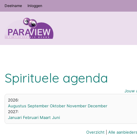
Deelname
Inloggen
Spirituele agenda
Jouw a
2026:
Augustus
September
Oktober
November
December
2027:
Januari
Februari
Maart
Juni
Overzicht
|
Alle aanbieder