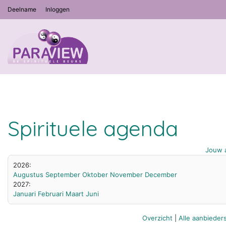
Deelname
Inloggen
Spirituele agenda
Jouw a
2026:
Augustus
September
Oktober
November
December
2027:
Januari
Februari
Maart
Juni
Overzicht
|
Alle aanbieder