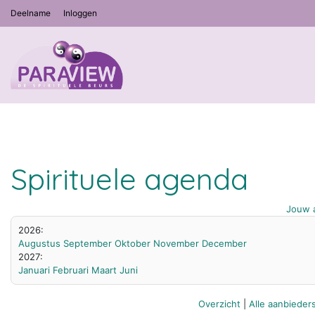
Deelname
Inloggen
Spirituele agenda
Jouw a
2026:
Augustus
September
Oktober
November
December
2027:
Januari
Februari
Maart
Juni
Overzicht
|
Alle aanbieder