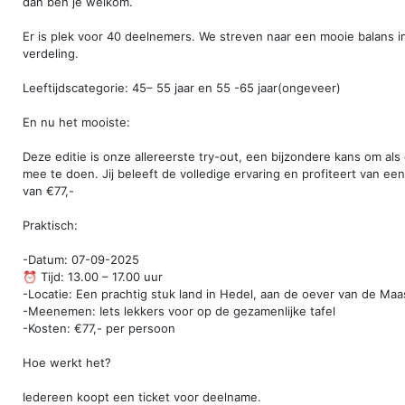
dan ben je welkom.
Er is plek voor 40 deelnemers. We streven naar een mooie balans i
verdeling.
Leeftijdscategorie: 45– 55 jaar en 55 -65 jaar(ongeveer)
En nu het mooiste:
Deze editie is onze allereerste try-out, een bijzondere kans om al
mee te doen. Jij beleeft de volledige ervaring en profiteert van een
van €77,-
Praktisch:
-Datum: 07-09-2025
⏰ Tijd: 13.00 – 17.00 uur
-Locatie: Een prachtig stuk land in Hedel, aan de oever van de Maa
-Meenemen: Iets lekkers voor op de gezamenlijke tafel
-Kosten: €77,- per persoon
Hoe werkt het?
Iedereen koopt een ticket voor deelname.