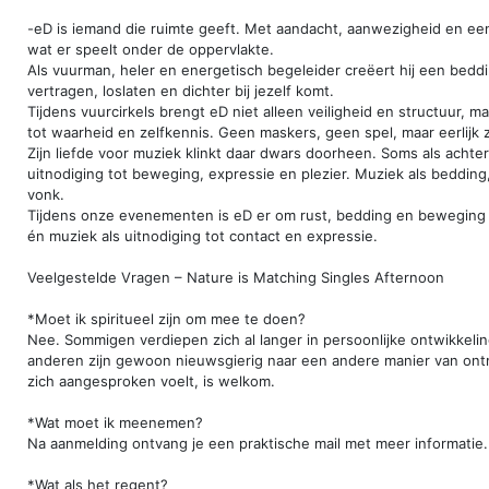
-eD is iemand die ruimte geeft. Met aandacht, aanwezigheid en ee
wat er speelt onder de oppervlakte.
Als vuurman, heler en energetisch begeleider creëert hij een beddi
vertragen, loslaten en dichter bij jezelf komt.
Tijdens vuurcirkels brengt eD niet alleen veiligheid en structuur, m
tot waarheid en zelfkennis. Geen maskers, geen spel, maar eerlijk zi
Zijn liefde voor muziek klinkt daar dwars doorheen. Soms als achte
uitnodiging tot beweging, expressie en plezier. Muziek als bedding
vonk.
Tijdens onze evenementen is eD er om rust, bedding en beweging
én muziek als uitnodiging tot contact en expressie.
Veelgestelde Vragen – Nature is Matching Singles Afternoon
*Moet ik spiritueel zijn om mee te doen?
Nee. Sommigen verdiepen zich al langer in persoonlijke ontwikkeling 
anderen zijn gewoon nieuwsgierig naar een andere manier van ont
zich aangesproken voelt, is welkom.
*Wat moet ik meenemen?
Na aanmelding ontvang je een praktische mail met meer informatie.
*Wat als het regent?