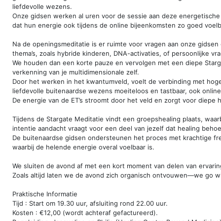
liefdevolle wezens.
Onze gidsen werken al uren voor de sessie aan deze energetische
dat hun energie ook tijdens de online bijeenkomsten zo goed voelba
Na de openingsmeditatie is er ruimte voor vragen aan onze gidsen 
thema’s, zoals hybride kinderen, DNA-activaties, of persoonlijke vr
We houden dan een korte pauze en vervolgen met een diepe Starg
verkenning van je multidimensionale zelf.
Door het werken in het kwantumveld, voelt de verbinding met hog
liefdevolle buitenaardse wezens moeiteloos en tastbaar, ook online
De energie van de ET’s stroomt door het veld en zorgt voor diepe he
Tijdens de Stargate Meditatie vindt een groepshealing plaats, waarb
intentie aandacht vraagt voor een deel van jezelf dat healing behoe
De buitenaardse gidsen ondersteunen het proces met krachtige fre
waarbij de helende energie overal voelbaar is.
We sluiten de avond af met een kort moment van delen van ervarin
Zoals altijd laten we de avond zich organisch ontvouwen—we go wi
Praktische Informatie
Tijd : Start om 19.30 uur, afsluiting rond 22.00 uur.
Kosten : €12,00 (wordt achteraf gefactureerd).