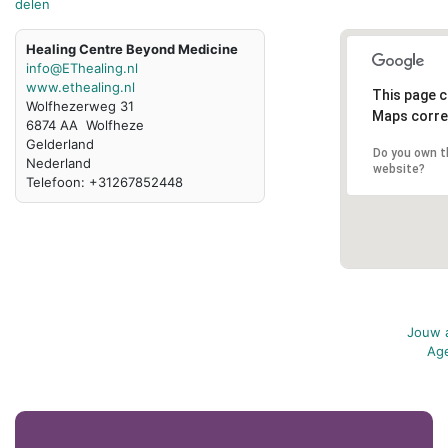
delen
Healing Centre Beyond Medicine
info@EThealing.nl
www.ethealing.nl
This page c
Wolfhezerweg 31
Maps corre
6874 AA Wolfheze
Gelderland
Do you own t
Nederland
website?
Telefoon: +31267852448
Jouw a
Age