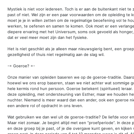
Mystiek is niet voor iedereen. Toch is er aan de buitenkant niet te 
past of niet. Wel zijn er een paar voorwaarden om de opleiding te
moet je je in willen zetten om de regelmatige beoefening vol te hou
werken, te oefenen en samen te komen. Ook moet er een verlange
diepere ervaring met het Universum, soms ook gevoeld als honger
dat er veel meer moet zijn dan het fysieke.
Het is niet geschikt als je alleen maar nieuwsgierig bent, een groe
gezelligheid of thuis niet regelmatig aan de slag wil.
-= Goeroe? =-
Onze manier van opleiden baseren we op de goeroe-traditie. Daar
hoewel we ons erop baseren, staan we niet achter wat sommige 
hele kermis rond hun persoon. Goeroe betekent (spiritueel) leraar. El
deze opleiding, met ondersteuning van Esther, maar we houden he
nuchter. Niemand is meer waard dan een ander, ook een goeroe ni
een andere rol of opdracht in ons leven.
Wat gebruiken we dan wel uit de goeroe-traditie? De liefde voor en
Maar niet zomaar. Je begint altijd met een “proefperiode”. In deze pe
en deze groep bij je past, of je die overgave kunt geven, en kijken w