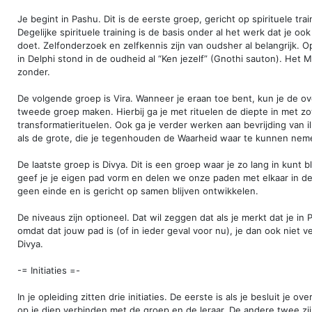
Je begint in Pashu. Dit is de eerste groep, gericht op spirituele tra
Degelijke spirituele training is de basis onder al het werk dat je o
doet. Zelfonderzoek en zelfkennis zijn van oudsher al belangrijk. 
in Delphi stond in de oudheid al “Ken jezelf” (Gnothi sauton). Het 
zonder.
De volgende groep is Vira. Wanneer je eraan toe bent, kun je de o
tweede groep maken. Hierbij ga je met rituelen de diepte in met zo
transformatierituelen. Ook ga je verder werken aan bevrijding van il
als de grote, die je tegenhouden de Waarheid waar te kunnen nem
De laatste groep is Divya. Dit is een groep waar je zo lang in kunt bli
geef je je eigen pad vorm en delen we onze paden met elkaar in de
geen einde en is gericht op samen blijven ontwikkelen.
De niveaus zijn optioneel. Dat wil zeggen dat als je merkt dat je in P
omdat dat jouw pad is (of in ieder geval voor nu), je dan ook niet v
Divya.
-= Initiaties =-
In je opleiding zitten drie initiaties. De eerste is als je besluit je ov
op je diep verbinden met de groep en de leraar. De andere twee zi