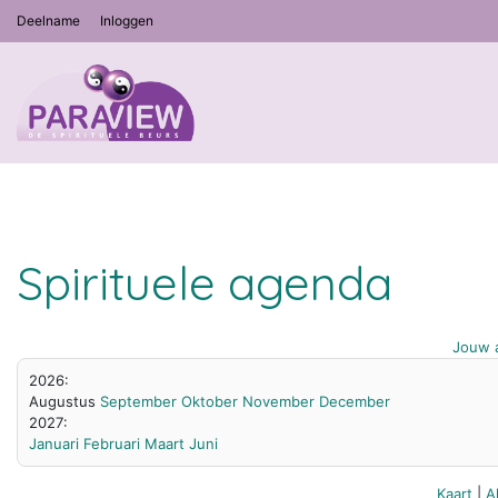
Deelname
Inloggen
Spirituele agenda
Jouw a
2026:
Augustus
September
Oktober
November
December
2027:
Januari
Februari
Maart
Juni
Kaart
|
A