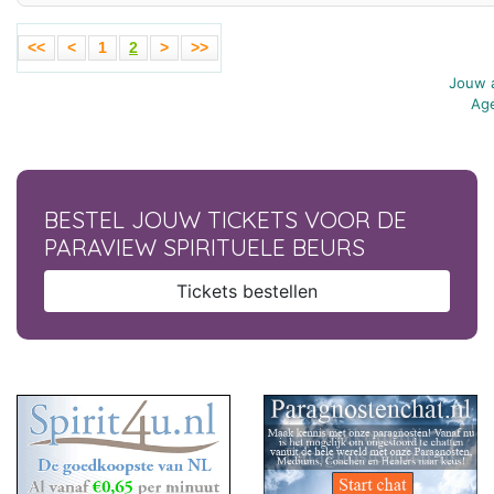
<<
<
1
2
>
>>
Jouw a
Age
BESTEL JOUW TICKETS VOOR DE
PARAVIEW SPIRITUELE BEURS
Tickets bestellen