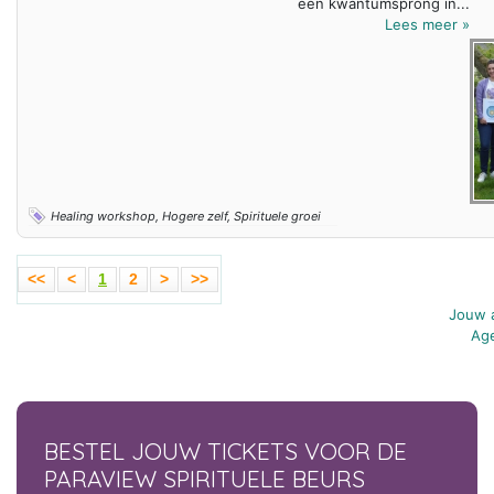
een kwantumsprong in...
Lees meer »
Healing workshop, Hogere zelf, Spirituele groei
<<
<
1
2
>
>>
Jouw a
Age
BESTEL JOUW TICKETS VOOR DE
PARAVIEW SPIRITUELE BEURS