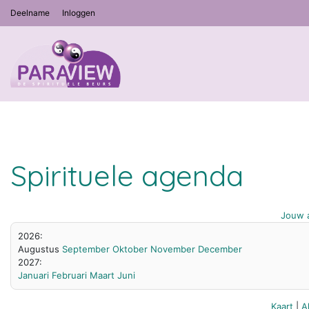
Deelname
Inloggen
Spirituele agenda
Jouw a
2026:
Augustus
September
Oktober
November
December
2027:
Januari
Februari
Maart
Juni
Kaart
|
A