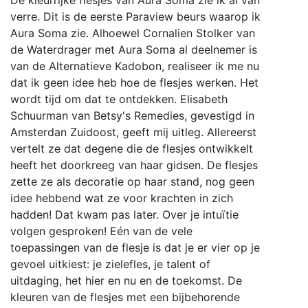
De kleurrijke flesjes van Aura Soma zie ik al van
verre. Dit is de eerste Paraview beurs waarop ik
Aura Soma zie. Alhoewel Cornalien Stolker van
de Waterdrager met Aura Soma al deelnemer is
van de Alternatieve Kadobon, realiseer ik me nu
dat ik geen idee heb hoe de flesjes werken. Het
wordt tijd om dat te ontdekken. Elisabeth
Schuurman van Betsy's Remedies, gevestigd in
Amsterdan Zuidoost, geeft mij uitleg. Allereerst
vertelt ze dat degene die de flesjes ontwikkelt
heeft het doorkreeg van haar gidsen. De flesjes
zette ze als decoratie op haar stand, nog geen
idee hebbend wat ze voor krachten in zich
hadden! Dat kwam pas later. Over je intuïtie
volgen gesproken! Eén van de vele
toepassingen van de flesje is dat je er vier op je
gevoel uitkiest: je zielefles, je talent of
uitdaging, het hier en nu en de toekomst. De
kleuren van de flesjes met een bijbehorende