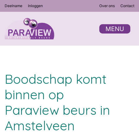
Deelname
Inloggen
Over ons
Contact
MENU
Boodschap komt
binnen op
Paraview beurs in
Amstelveen